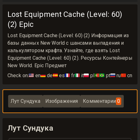
Lost Equipment Cache (Level: 60)
(2) Epic
Lost Equipment Cache (Level: 60) (2) Информация из
базы данных New World с шансами выпадения и
калькулятором крафта. Узнайте, где взять Lost
Equipment Cache (Level: 60) (2). Ресурсы Контейнеры
New World. Epic Предмет
Check on:
🇺🇸
en
🇩🇪
de
🇪🇸
es
🇫🇷
fr
🇮🇹
it
🇵🇱
pl
🇵🇹🇧🇷
pt
🇷🇺
ru
🇨🇳
cn
Лут Сундука
Изображения
Комментарии
0
Лут Сундука