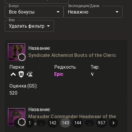
Бонус
Экспедиция/Данж
Все бонусы
Неважно
Вес
Удалить фильтр
Название
:
Syndicate Alchemist Boots of the Cleric
Перки
:
Редкость
:
Тир
:
V
Epic
Оценка (GS)
:
520
Название
:
Marauder Commander Headwear of the
1
…
142
143
144
…
957
Cleric