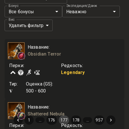
Бонус
Экспедиция/Данж
Все бонусы
Неважно
Вес
Удалить фильтр
Название
:
Obsidian Terror
Перки
:
Редкость
:
Legendary
Тир
:
Оценка (GS)
:
V
500 - 600
Название
:
Shattered Nebula
1
…
176
177
178
…
957
Перки
:
Редкость
: