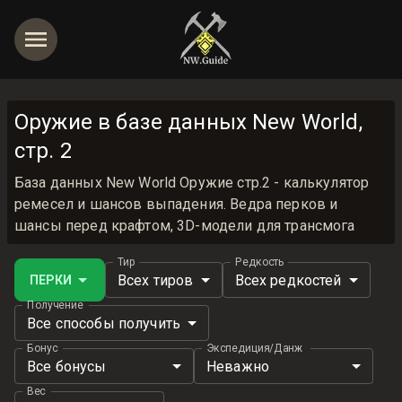
Оружие в базе данных New World,
стр. 2
База данных New World Оружие стр.2 - калькулятор
ремесел и шансов выпадения. Ведра перков и
шансы перед крафтом, 3D-модели для трансмога
Тир
Редкость
Всех тиров
Всех редкостей
ПЕРКИ
Получение
Все способы получить
Бонус
Экспедиция/Данж
Все бонусы
Неважно
Вес