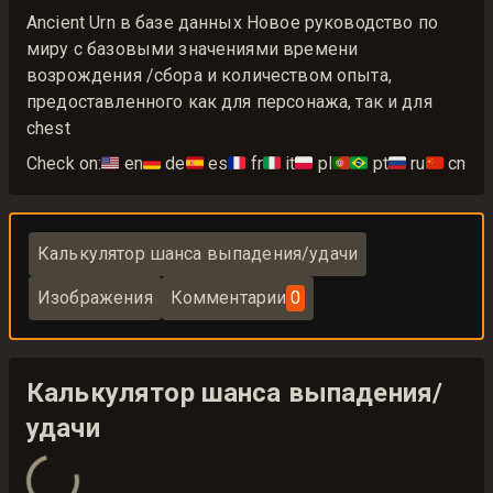
Ancient Urn в базе данных Новое руководство по
миру с базовыми значениями времени
возрождения /сбора и количеством опыта,
предоставленного как для персонажа, так и для
chest
Check on:
🇺🇸
en
🇩🇪
de
🇪🇸
es
🇫🇷
fr
🇮🇹
it
🇵🇱
pl
🇵🇹🇧🇷
pt
🇷🇺
ru
🇨🇳
cn
Калькулятор шанса выпадения/удачи
Изображения
Комментарии
0
Калькулятор шанса выпадения/
удачи