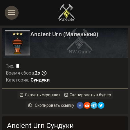
Ancient Urn
(Маленький)
Тир
:
III
Время сбора
:
2s
Категория
:
Сундуки
Скачать скриншот
Скопировать в буфер
Скопировать ссылку
Ancient Urn Сундуки