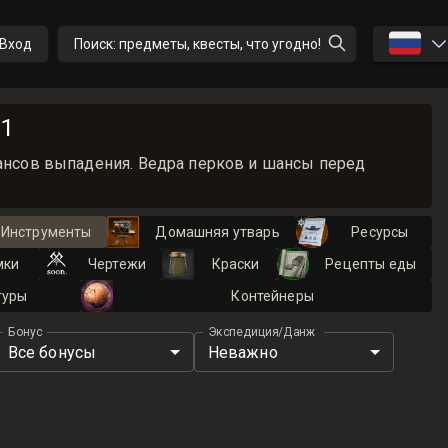
🇷🇺
Вход
Поиск: предметы, квесты, что угодно!
 1
шансов выпадения. Ведра перков и шансы перед
Инструменты
Домашняя утварь
Ресурсы
мки
Чертежи
Краски
Рецепты еды
туры
Контейнеры
Бонус
Экспедиция/Данж
Все бонусы
Неважно