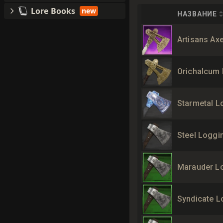
Lore Books
new
НАЗВАНИЕ
Artisans Ax
Orichalcum
Starmetal L
Steel Loggi
Marauder L
Syndicate L