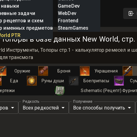
 навыки
GameDev
невные задачи
WebDev
р рецептов и схем
Frontend
р именных предметов
SteamGames
orld PTR
Топоры в базе данных New World, стр.
ld Инструменты, Топоры стр.1 - калькулятор ремесел и 
для трансмога
Оружие
Броня
Украшения
Еда
Руны души
Боеприпасы
Су
ертежи
Schematic (Рецепт) Фурни
Редкость
Получение
иров
Всех редкостей
Все способы получить