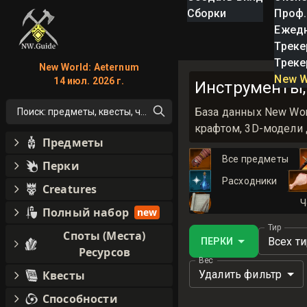
Сборки
Проф.
Ежед
Треке
Треке
New World: Aeternum
New W
14 июл. 2026 г.
Инструменты, 
База данных New Wor
Поиск: предметы, квесты, что угодно!
крафтом, 3D-модели 
Предметы
Все предметы
Перки
Расходники
Creatures
Ч
Полный набор
new
Тир
Споты (Места)
Всех т
ПЕРКИ
Ресурсов
Вес
Удалить фильтр
Квесты
Способности