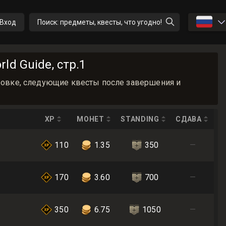
🇷🇺
Вход
Поиск: предметы, квесты, что угодно!
d Guide, стр.1
ировке, следующие квесты после завершения и
XP
МОНЕТ
STANDING
СДАВА
110
1.35
350
—
170
3.60
700
—
350
6.75
1050
—