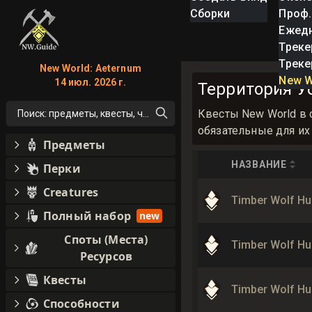
Сборки
Проф.
Ежед
Треке
Треке
New World: Aeternum
New W
14 июл. 2026 г.
Территория Уб
Квесты New World в 
Поиск: предметы, квесты, что угодно!
обязательные для их 
Предметы
НАЗВАНИЕ
Перки
Creatures
Timber Wolf Hu
Полный набор
new
Споты (Места)
Timber Wolf Hu
Ресурсов
Квесты
Timber Wolf Hu
Способности