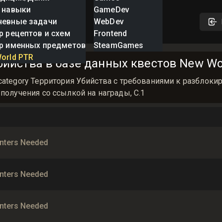
 навыки
GameDev
невные задачи
WebDev
р рецептов и схем
Frontend
р именных предметов
SteamGames
orld PTR
ийства в базе данных квестов New Worl
category Территория Убийства с требованиями к разблок
получения со ссылкой на награды, С.1
nters Needed
nters Needed
nters Needed