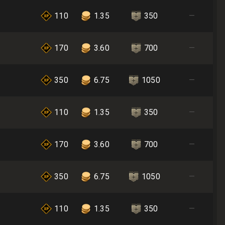
110
1.35
350
—
170
3.60
700
—
350
6.75
1050
—
110
1.35
350
—
170
3.60
700
—
350
6.75
1050
—
110
1.35
350
—