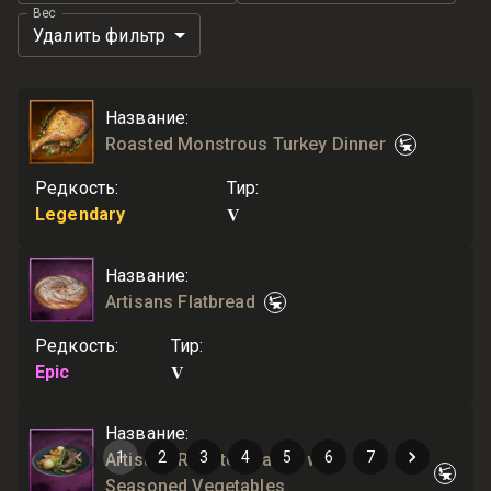
Вес
Удалить фильтр
Название
:
Roasted Monstrous Turkey Dinner
Редкость
:
Тир
:
V
Legendary
Название
:
Artisans Flatbread
Редкость
:
Тир
:
V
Epic
Название
:
1
2
3
4
5
6
7
Artisans Roasted Rabbit with
Seasoned Vegetables