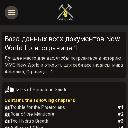
База данных всех документов New
World Lore, страница 1
Лучшее место для вас, чтобы погрузиться в историю
MMO New World и открыть для себя все нюансы мира
Aeternum, Страница - 1
Tales of Brimstone Sands
Contains the following chapters
Trouble for the Praetorians
#
1
Roar of the Manticore
#
2
The Hydra's Breath
#
3
A Blaze of Glory
#
4