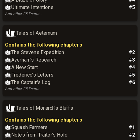
Ultimate Intentions
#
5
And other
28
Глава
...
Tales of Aeternum
Contains the following chapters
The Stevens Expedition
#
2
Averham's Research
#
3
A New Start
#
4
Frederico's Letters
#
5
The Captain's Log
#
6
And other
25
Глава
...
Tales of Monarch's Bluffs
Contains the following chapters
Squash Farmers
#
1
Notes from Traitor's Hold
#
2