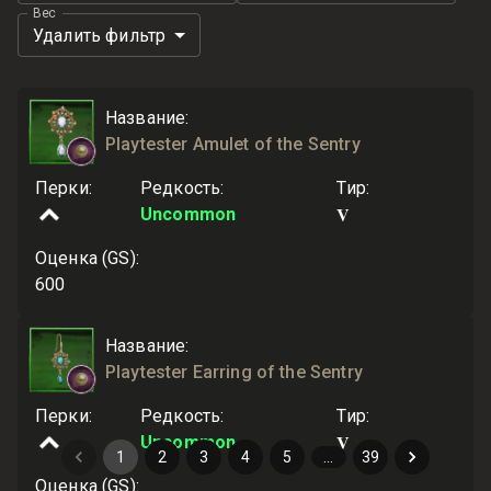
Вес
Удалить фильтр
Название
:
Playtester Amulet of the Sentry
Перки
:
Редкость
:
Тир
:
V
Uncommon
Оценка (GS)
:
600
Название
:
Playtester Earring of the Sentry
Перки
:
Редкость
:
Тир
:
V
Uncommon
1
2
3
4
5
…
39
Оценка (GS)
: