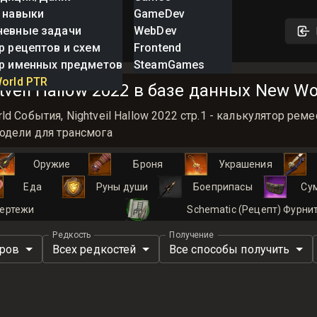
 навыки
GameDev
невные задачи
WebDev
р рецептов и схем
Frontend
р именных предметов
SteamGames
orld PTR
veil Hallow 2022 в базе данных New Wor
d События, Nightveil Hallow 2022 стр.1 - калькулятор ре
одели для трансмога
Оружие
Броня
Украшения
Еда
Руны души
Боеприпасы
Су
ертежи
Schematic (Рецепт) Фурни
Редкость
Получение
иров
Всех редкостей
Все способы получить