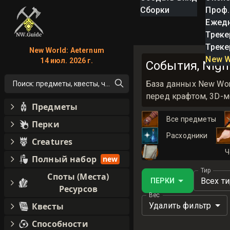
Сборки
Проф.
Ежед
Треке
Треке
New World: Aeternum
New W
14 июл. 2026 г.
События, Night
База данных New Worl
Поиск: предметы, квесты, что угодно!
перед крафтом, 3D-м
Предметы
Все предметы
Перки
Расходники
Creatures
Ч
Полный набор
new
Тир
Споты (Места)
Всех т
ПЕРКИ
Ресурсов
Вес
Удалить фильтр
Квесты
Способности