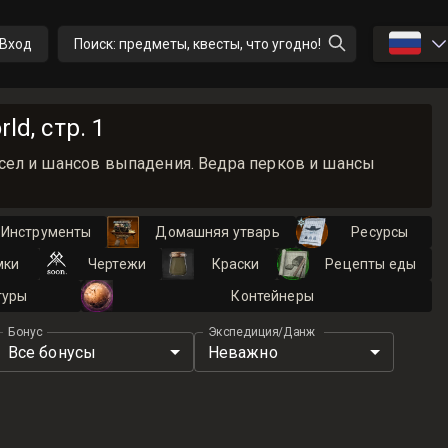
🇷🇺
Вход
Поиск: предметы, квесты, что угодно!
ld, стр. 1
месел и шансов выпадения. Ведра перков и шансы
Инструменты
Домашняя утварь
Ресурсы
мки
Чертежи
Краски
Рецепты еды
туры
Контейнеры
Бонус
Экспедиция/Данж
Все бонусы
Неважно