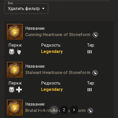
Вес
Удалить фильтр
Название
:
Cunning Heartrune of Stoneform
Перки
:
Редкость
:
Тир
:
III
Legendary
Название
:
Stalwart Heartrune of Stoneform
Перки
:
Редкость
:
Тир
:
III
Legendary
Название
:
1
2
Brutal Heartrune of Stoneform