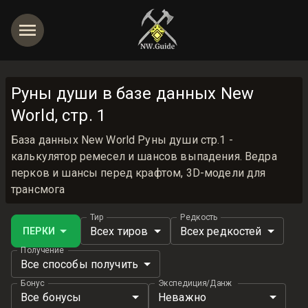
Руны души в базе данных New
World, стр. 1
База данных New World Руны души стр.1 -
калькулятор ремесел и шансов выпадения. Ведра
перков и шансы перед крафтом, 3D-модели для
трансмога
Тир
Редкость
Всех тиров
Всех редкостей
ПЕРКИ
Получение
Все способы получить
Бонус
Экспедиция/Данж
Все бонусы
Неважно