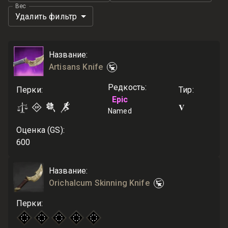
Вес
Удалить фильтр
Название
:
Artisans Knife
Редкость
:
Перки
:
Тир
:
Epic
V
Named
Оценка (GS)
:
600
Название
:
Orichalcum Skinning Knife
Перки
: