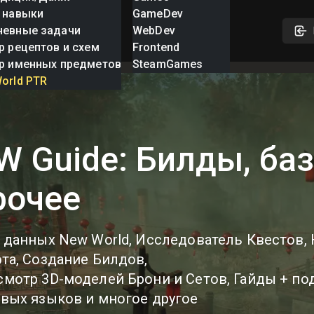
 навыки
GameDev
невные задачи
WebDev
р рецептов и схем
Frontend
р именных предметов
SteamGames
orld PTR
W Guide: Билды, ба
рочее
 данных New World, Исследователь Квестов,
та, Создание Билдов,
мотр 3D-моделей Брони и Сетов, Гайды + по
вых языков и многое другое