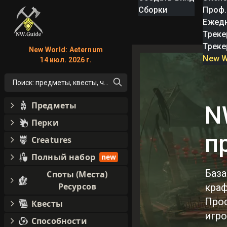
Сборки
Проф.
Ежед
Треке
Треке
New World: Aeternum
New W
14 июл. 2026 г.
Поиск: предметы, квесты, что угодно!
Предметы
N
Перки
п
Creatures
Полный набор
new
База
Споты (Места)
Ресурсов
краф
Прос
Квесты
игро
Способности