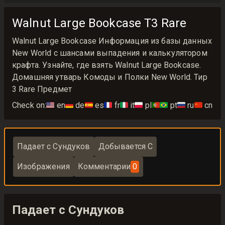
Walnut Large Bookcase T3 Rare
Walnut Large Bookcase Информация из базы данных
New World с шансами выпадения и калькулятором
крафта. Узнайте, где взять Walnut Large Bookcase.
Домашняя утварь Комоды и Полки New World. Тир
3 Rare Предмет
Check on:
🇺🇸
en
🇩🇪
de
🇪🇸
es
🇫🇷
fr
🇮🇹
it
🇵🇱
pl
🇵🇹🇧🇷
pt
🇷🇺
ru
🇨🇳
cn
Падает с Сундуков
Добывается С
Изображения
Комментарии
0
Падает с Сундуков