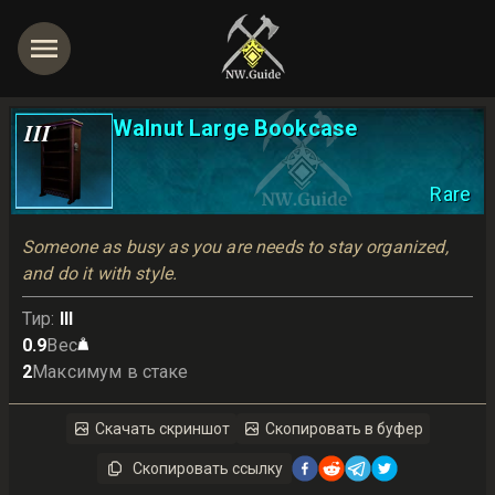
Walnut Large Bookcase
III
Rare
Someone as busy as you are needs to stay organized, 
and do it with style.
Тир
:
III
0.9
Вес
2
Максимум в стаке
Скачать скриншот
Скопировать в буфер
Скопировать ссылку