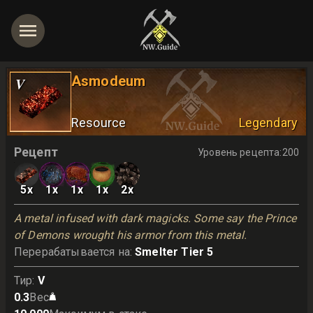
Asmodeum
V
Resource
Legendary
Рецепт
Уровень рецепта
:
200
5
x
1
x
1
x
1
x
2
x
A metal infused with dark magicks. Some say the Prince 
of Demons wrought his armor from this metal.
Перерабатывается на
:
Smelter Tier 5
Тир
:
V
0.3
Вес