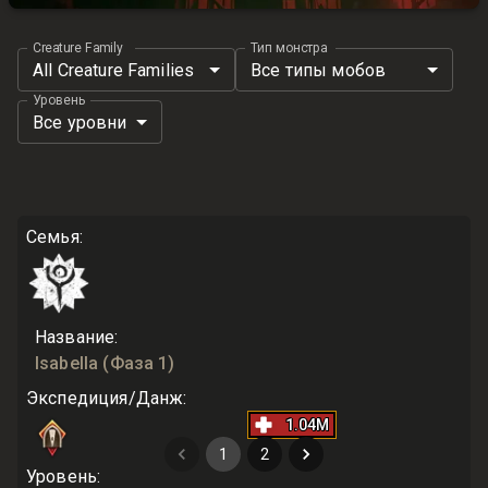
Creature Family
Тип монстра
All Creature Families
Все типы мобов
Уровень
Все уровни
Семья
:
Название
:
Isabella
(Фаза 1)
Экспедиция/Данж
:
1.04M
1
2
Уровень
: