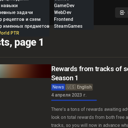
 навыки
GameDev
невные задачи
WebDev
р рецептов и схем
Frontend
р именных предметов
SteamGames
orld PTR
ts, page 1
Rewards from tracks of s
Season 1
News
🇺🇸
English
4 апреля 2023 г.
There's a tons of rewards awaiting ad
look on total rewards from both free 
tracks, so you will now in advance wha