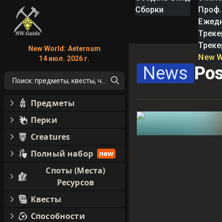
Сборки
Проф.
Ежед
Треке
Треке
New World: Aeternum
New W
14 июл. 2026 г.
News
Pos
Поиск: предметы, квесты, что угодно!
Предметы
Перки
Creatures
Полный набор
new
Споты (Места)
Ресурсов
Квесты
Способности