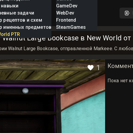
 навыки
GameDev
невные задачи
WebDev
р рецептов и схем
Frontend
р именных предметов
SteamGames
orld PTR
Walnut Large Bookcase в New World от
ии Walnut Large Bookcase, отправленной Markeee. С любо
Коммент
1
Пока нет к