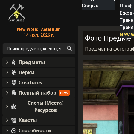
Сборки
Проф.
Ежед
Треке
Треке
New World: Aeternum
New W
14 июл. 2026 г.
Фото Предмет 
Предмет на фотограф
Поиск: предметы, квесты, что угодно!
Предметы
Перки
Creatures
Полный набор
new
Споты (Места)
Ресурсов
Квесты
Способности