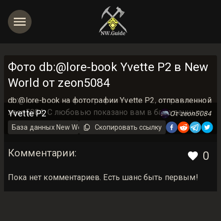
Фото db:@lore-book Yvette P2 в New
World от zeon5084
db:@lore-book на фотографии Yvette P2, отправленной
zeon5084. С любовью показано вам в базе данных
Yvette P2
От zeon5084
New World Guide <3
База данных New World на русском
Скопировать ссылку
db:@lore-book
Комментарии
:
0
Пока нет комментариев. Есть шанс быть первым!