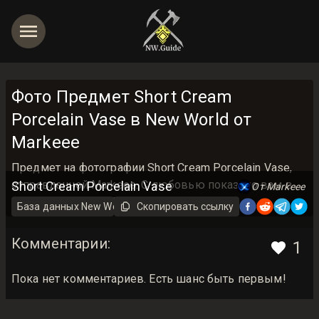
Фото Предмет Short Cream
Porcelain Vase в New World от
Markeee
Предмет на фотографии Short Cream Porcelain Vase,
отправленной Markeee. С любовью показано вам в
Short Cream Porcelain Vase
От Markeee
базе данных New World Guide <3
База данных New World на русском
Скопировать ссылку
Предмет
Комментарии
:
1
Пока нет комментариев. Есть шанс быть первым!