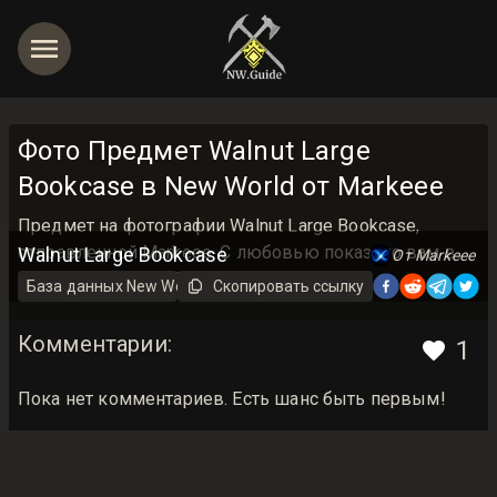
Фото Предмет Walnut Large
Bookcase в New World от Markeee
Предмет на фотографии Walnut Large Bookcase,
отправленной Markeee. С любовью показано вам в
Walnut Large Bookcase
От Markeee
базе данных New World Guide <3
База данных New World на русском
Скопировать ссылку
Предмет
Комментарии
:
1
Пока нет комментариев. Есть шанс быть первым!