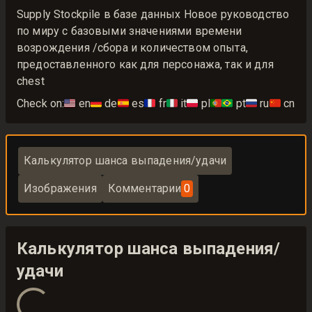
Supply Stockpile в базе данных Новое руководство
по миру с базовыми значениями времени
возрождения /сбора и количеством опыта,
предоставленного как для персонажа, так и для
chest
Check on:
🇺🇸
en
🇩🇪
de
🇪🇸
es
🇫🇷
fr
🇮🇹
it
🇵🇱
pl
🇵🇹🇧🇷
pt
🇷🇺
ru
🇨🇳
cn
Калькулятор шанса выпадения/удачи
Изображения
Комментарии
0
Калькулятор шанса выпадения/
удачи