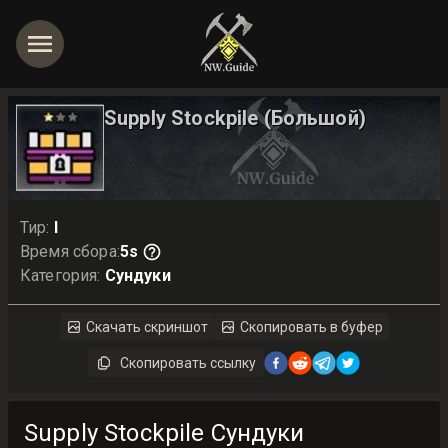
Supply Stockpile
(Большой)
Тир
:
I
Время сбора
:
5s
Категория
:
Сундуки
Скачать скриншот
Скопировать в буфер
Скопировать ссылку
Supply Stockpile Сундуки