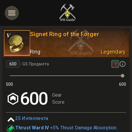
Signet Ring of the Forger
V
Ring
Legendary
-
GS Предмета
500
600
600
Gear
Score
25
Интеллекта
Thrust Ward IV
+5% Thrust Damage Absorption.