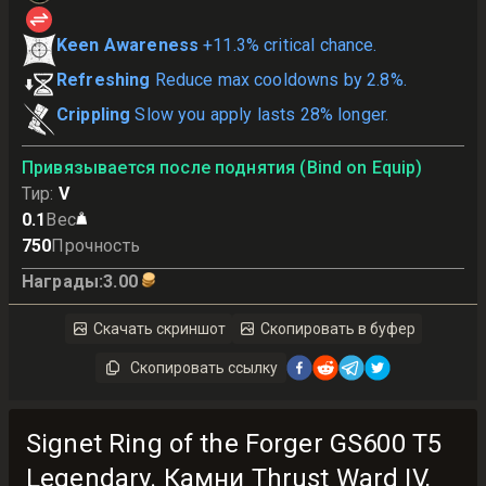
Keen Awareness
+11.3% critical chance.
Refreshing
Reduce max cooldowns by 2.8%.
Crippling
Slow you apply lasts 28% longer.
Привязывается после поднятия (Bind on Equip)
Тир
:
V
0.1
Вес
750
Прочность
Награды
:
3.00
Скачать скриншот
Скопировать в буфер
Скопировать ссылку
Signet Ring of the Forger GS600 T5
Legendary. Камни Thrust Ward IV,