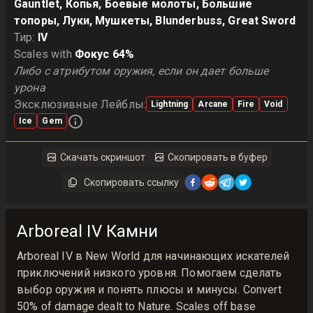
Gauntlet, Копья, Боевые молоты, Большие
топоры, Луки, Мушкеты, Blunderbuss, Great Sword
Тир
:
IV
Scales with
Фокус 64%
Либо с атрибутом оружия, если он дает больше
урона
Эксклюзивные Лейблы
:
Lightning
Arcane
Fire
Void
Ice
Gem
Скачать скриншот
Скопировать в буфер
Скопировать ссылку
Arboreal IV Камни
Arboreal IV в New World для начинающих искателей
приключений низкого уровня. Помогаем сделать
выбор оружия и понять плюсы и минусы. Convert
50% of damage dealt to Nature. Scales off base