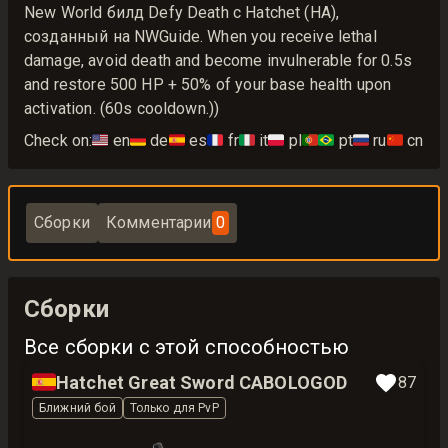
New World билд Defy Death с Hatchet (HA),
созданный на NWGuide. When you receive lethal
damage, avoid death and become invulnerable for 0.5s
and restore 500 HP + 50% of your base health upon
activation. (60s cooldown.))
Check on:
🇺🇸
en
🇩🇪
de
🇪🇸
es
🇫🇷
fr
🇮🇹
it
🇵🇱
pl
🇵🇹🇧🇷
pt
🇷🇺
ru
🇨🇳
cn
Сборки
Комментарии
0
Сборки
Все сборки с этой способностью
🇪🇸
Hatchet Great Sword CABOLOGOD
87
Ближний бой
Только для PvP