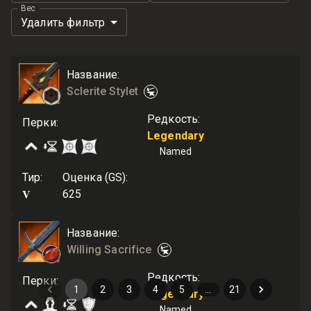
Вес
Удалить фильтр
Название
:
Sclerite Stylet
Редкость
:
Перки
:
Legendary
Named
Тир
:
Оценка (GS)
:
V
625
Название
:
Willing Sacrifice
Редкость
:
Перки
:
1
2
3
4
5
…
21
Legendary
Named