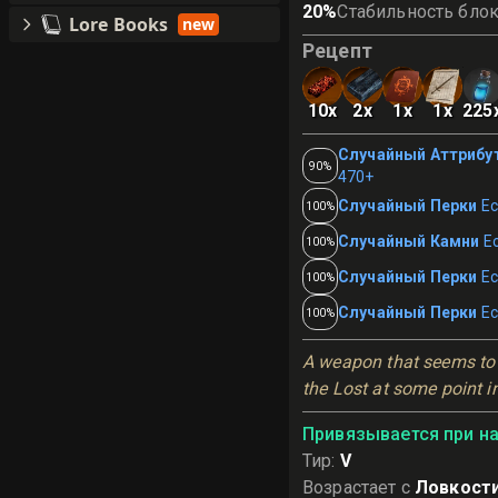
20
%
Стабильность бло
Lore Books
new
Рецепт
10
x
2
x
1
x
1
x
225
Случайный Аттрибу
90%
470+
Случайный Перки
Ес
100%
Случайный Камни
Е
100%
Случайный Перки
Ес
100%
Случайный Перки
Ес
100%
A weapon that seems to 
the Lost at some point in 
Привязывается при н
Тир
:
V
Возрастает с
Ловкости