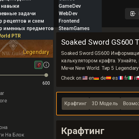
 навыки
GameDev
невные задачи
WebDev
р рецептов и схем
Frontend
р именных предметов
SteamGames
word
orld PTR
Soaked Sword GS600 T
Legendary
Soaked Sword GS600 Информаци
калькулятором крафта. Узнайте,
Мечи New World. Тир 5 Legendar
Check on:
🇺🇸
en
🇩🇪
de
🇪🇸
es
🇫🇷
fr
🇮🇹
it

600
ar
ore
Крафтинг
3D Модель
Возмо
она
Крафтинг
ти На Блок