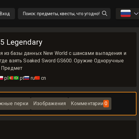
🇷🇺
Вход
Поиск: предметы, квесты, что угодно!
5 Legendary
я из базы данных New World с шансами выпадения и
 где взять Soaked Sword GS600. Оружие Одноручные
y Предмет
🇱
pl
🇵🇹🇧🇷
pt
🇷🇺
ru
🇨🇳
cn
жные перки
Изображения
Комментарии
0