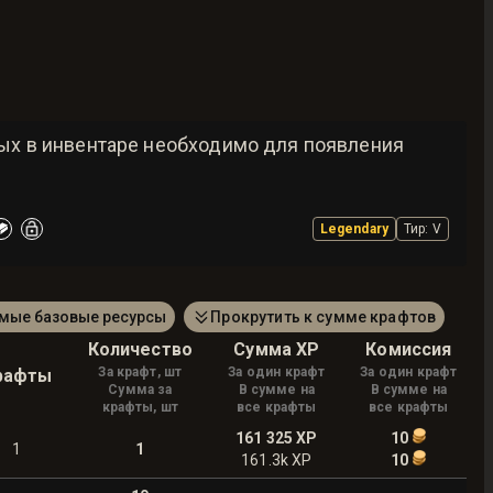
рых в инвентаре необходимо для появления
Legendary
Тир
:
V
амые базовые ресурсы
Прокрутить к сумме крафтов
Количество
Сумма XP
Комиссия
За крафт, шт
За один крафт
За один крафт
рафты
Сумма за
В сумме на
В сумме на
крафты, шт
все крафты
все крафты
161 325
XP
10
1
1
161.3k
XP
10