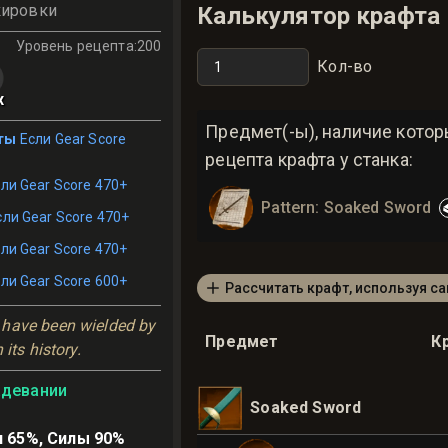
кировки
Калькулятор крафта
Уровень рецепта
:
200
Кол-во
x
Предмет(-ы), наличие кото
ты
Если Gear Score
рецепта крафта у станка:
ли Gear Score 470+
Pattern: Soaked Sword
сли Gear Score 470+
ли Gear Score 470+
ли Gear Score 600+
Рассчитать крафт, используя с
have been wielded by 
Предмет
К
its history.
адевании
Soaked Sword
 65%, Силы 90%