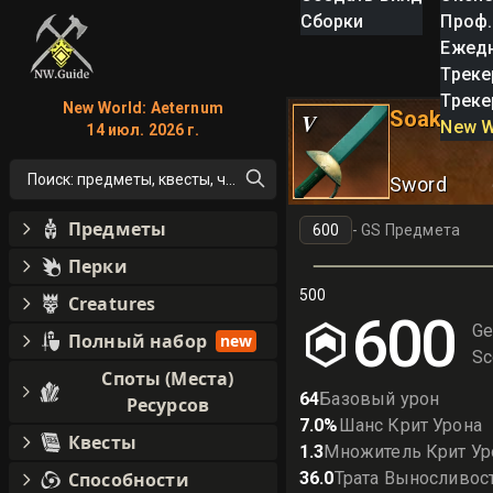
Сборки
Проф.
Ежед
Треке
Треке
New World: Aeternum
Soaked S
V
New W
14 июл. 2026 г.
Поиск: предметы, квесты, что угодно!
Sword
Предметы
-
GS Предмета
Перки
500
Creatures
600
Ge
Полный набор
new
Sc
Споты (Места)
64
Базовый урон
Ресурсов
7.0
%
Шанс Крит Урона
Квесты
1.3
Множитель Крит Ур
Способности
36.0
Трата Выносливос