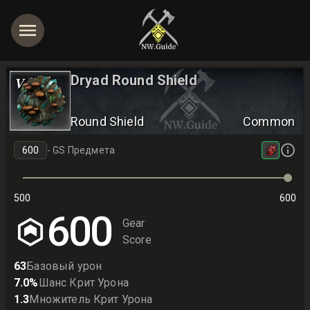
Dryad Round Shield
V
Round Shield
Common
-
GS Предмета
500
600
600
Gear
Score
63
Базовый урон
7.0
%
Шанс Крит Урона
1.3
Множитель Крит Урона