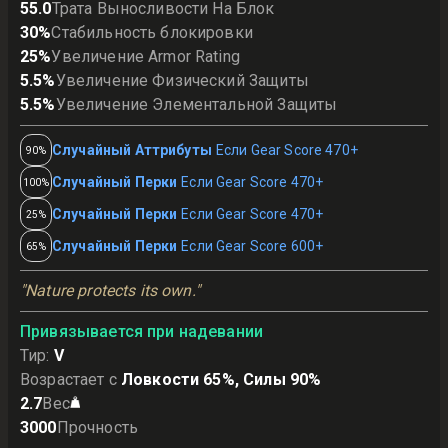
55.0
Трата Выносливости На Блок
30
%
Стабильность блокировки
25
%
Увеличение Armor Rating
5.5
%
Увеличение Физический Защиты
5.5
%
Увеличение Элементальной Защиты
Случайный Аттрибуты
Если Gear Score 470+
90%
Случайный Перки
Если Gear Score 470+
100%
Случайный Перки
Если Gear Score 470+
25%
Случайный Перки
Если Gear Score 600+
65%
"Nature protects its own."
Привязывается при надевании
Тир
:
V
Возрастает с
Ловкости 65%, Силы 90%
2.7
Вес
3000
Прочность