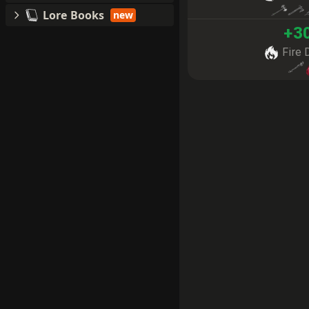
Lore Books
new
+
3
Fire