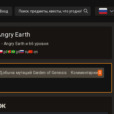
🇷🇺
Вход
Поиск: предметы, квесты, что угодно!
ngry Earth
- Angry Earth и 66 уровня
🇱
pl
🇵🇹🇧🇷
pt
🇷🇺
ru
🇨🇳
cn
Добыча мутаций Garden of Genesis
Комментарии
0
нж