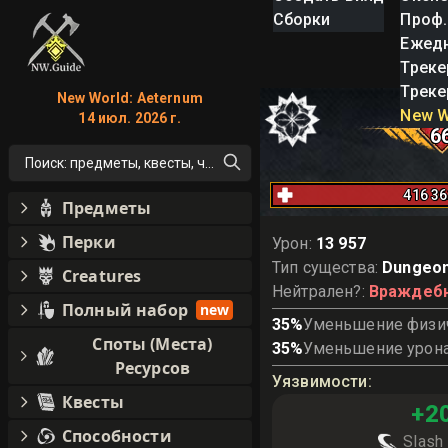
Сборки
Проф.
Ежед
Треке
Треке
New World: Aeternum
Taxo
New W
14 июл. 2026 г.
6
Поиск: предметы, квесты, что угодно!
416 3
Предметы
Перки
Урон
:
13 957
Тип существа
:
Dungeon
Creatures
Нейтрален?
:
Враждеб
Полный набор
new
35
%
Уменьшение физич
Споты (Места)
35
%
Уменьшение урона
Ресурсов
Уязвимости
:
Квесты
+
2
Способности
Slash