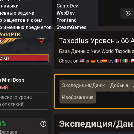
 навыки
GameDev
невные задачи
WebDev
р рецептов и схем
Frontend
р именных предметов
SteamGames
dius
orld PTR
Taxodius Уровень 66 A
6
База Данных New World Taxodius 
62
ХП
Check on:
🇺🇸
en
🇩🇪
de
🇪🇸
es
🇫🇷
fr
🇮🇹
it

 Mini Boss
Экспедиция/Данж
Добыча
ный
еского урона
Изображения
 от стихий
Экспедиция/Да
0
%
 Damage