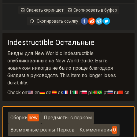
Скачать скриншот
Скопировать в буфер
Скопировать ссылку
Indestructible Остальные
Билды для New World с Indestructible
опубликованные на New World Guide. Быть
новичком никогда не было проще благодаря
билдам в руководств. This item no longer loses
durability.
Check on:
🇺🇸
en
🇩🇪
de
🇪🇸
es
🇫🇷
fr
🇮🇹
it
🇵🇱
pl
🇵🇹🇧🇷
pt
🇷🇺
ru
🇨🇳
cn
Сборки
new
Предметы с перком
Возможные роллы Перков
Комментарии
0