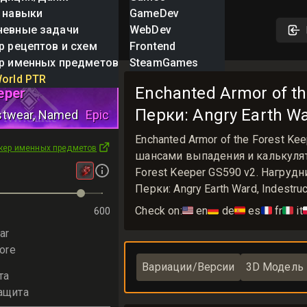
 навыки
GameDev
невные задачи
WebDev
р рецептов и схем
Frontend
р именных предметов
SteamGames
 Armor of the
orld PTR
Enchanted Armor of th
eper
Перки: Angry Earth War
stwear
, Named
Epic
Enchanted Armor of the Forest 
кер именных предметов
шансами выпадения и калькулятор
Forest Keeper GS590 v2. Нагрудн
Перки: Angry Earth Ward, Indestruc
Check on:
🇺🇸
en
🇩🇪
de
🇪🇸
es
🇫🇷
fr
🇮🇹
it

600
ar
ore
Вариации/Версии
3D Модель
та
ащита