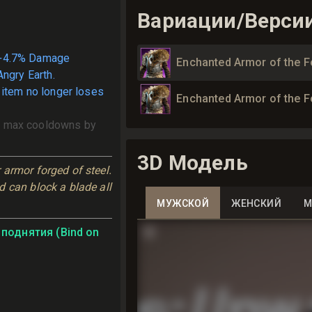
Вариации/Верси
+4.7% Damage
Enchanted Armor of the F
ngry Earth.
 item no longer loses
Enchanted Armor of the F
 max cooldowns by
3D Модель
armor forged of steel. 
 can block a blade all 
МУЖСКОЙ
ЖЕНСКИЙ
М
поднятия (Bind on