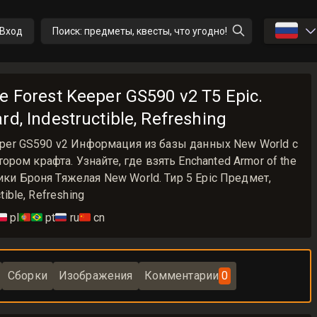
🇷🇺
Вход
Поиск: предметы, квесты, что угодно!
e Forest Keeper GS590 v2 T5 Epic.
d, Indestructible, Refreshing
Keeper GS590 v2 Информация из базы данных New World с
ом крафта. Узнайте, где взять Enchanted Armor of the
ики Броня Тяжелая New World. Тир 5 Epic Предмет,
tible, Refreshing
🇱
pl
🇵🇹🇧🇷
pt
🇷🇺
ru
🇨🇳
cn
Сборки
Изображения
Комментарии
0