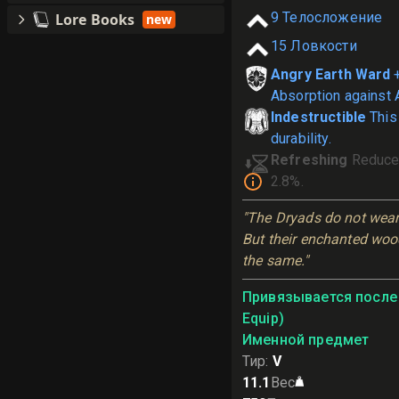
9
Телосложение
Lore Books
new
15
Ловкости
Angry Earth Ward
Absorption against A
Indestructible
This
durability.
Refreshing
Reduce
2.8%.
"The Dryads do not wear 
But their enchanted wood
the same."
Привязывается после 
Equip)
Именной предмет
Тир
:
V
11.1
Вес