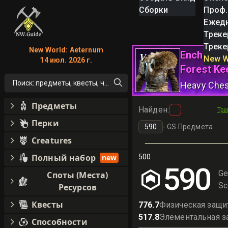
Сборки
Проф.
Ежед
Треке
Треке
New World: Aeternum
Enchanted
V
New W
14 июл. 2026 г.
Forest Ke
Поиск: предметы, квесты, что угодно!
Heavy Che
Предметы
Найден
:
Тре
Перки
-
GS Предмета
Creatures
Полный набор
new
500
590
Ge
Споты (Места)
Sc
Ресурсов
Квесты
776.7
Физическая защи
517.8
Элементальная з
Способности