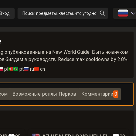
🇷🇺
Вход
Поиск: предметы, квесты, что угодно!
е
ng опубликованные на New World Guide. Быть новичком
я билдам в руководств. Reduce max cooldowns by 2.8%.
🇱
pl
🇵🇹🇧🇷
pt
🇷🇺
ru
🇨🇳
cn
ком
Возможные роллы Перков
Комментарии
0