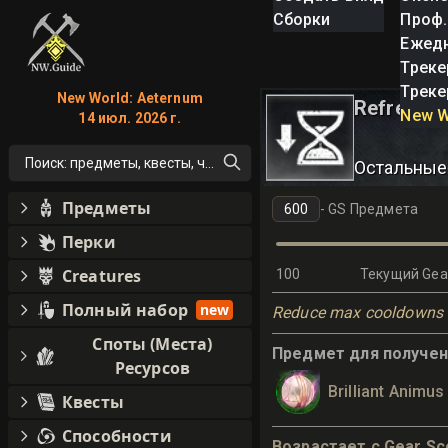
Сборки
Проф.
Ежед
Треке
Треке
New World: Aeternum
Refreshin
New W
14 июл. 2026 г.
Поиск: предметы, квесты, что угодно!
Остальные
Предметы
-
GS Предмета
Перки
Creatures
100
Текущий Gea
Полный набор
new
Reduce max cooldowns 
Споты (Места)
Предмет для получени
Ресурсов
Brilliant Animus
Квесты
Способности
Возрастает с Gear Sc