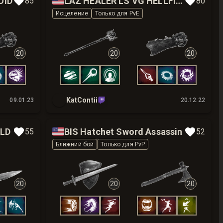
🇺🇸
OID
LAZ HEALER LS VG HELLFIRE WEEK
85
80
Исцеление
Только для PvE
20
20
20
KatContii
09.01.23
20.12.22
🇺🇸
ILD
BIS Hatchet Sword Assassin
55
52
Ближний бой
Только для PvP
20
20
20