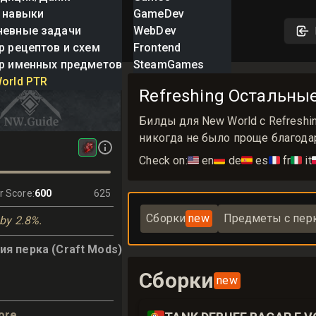
 навыки
GameDev
невные задачи
WebDev
р рецептов и схем
Frontend
р именных предметов
SteamGames
g
orld PTR
Refreshing Остальны
Билды для New World с Refreshi
никогда не было проще благодар
Check on:
🇺🇸
en
🇩🇪
de
🇪🇸
es
🇫🇷
fr
🇮🇹
it

r Score
:
600
625
Сборки
new
Предметы с пер
by 2.8%.
я перка (Craft Mods)
Сборки
new
ore