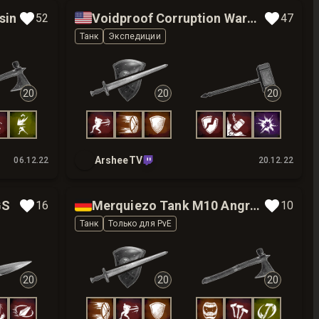
🇺🇸
sin
Voidproof Corruption Ward Set for Eternal Mutation LvL 10
52
47
Танк
Экспедиции
20
20
20
ArsheeTV
06.12.22
20.12.22
🇩🇪
GS
Merquiezo Tank M10 Angry Earth Build
16
10
Танк
Только для PvE
20
20
20