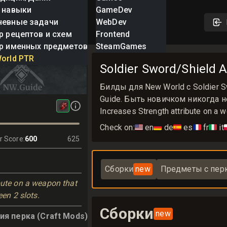
 навыки
GameDev
невные задачи
WebDev
р рецептов и схем
Frontend
р именных предметов
SteamGames
word/Shield
orld PTR
Soldier Sword/Shield A
Билды для New World с Soldier S
Guide. Быть новичком никогда 
Increases Strength attribute on a w
Check on:
🇺🇸
en
🇩🇪
de
🇪🇸
es
🇫🇷
fr
🇮🇹
it

r Score
:
600
625
Сборки
new
Предметы с пер
bute on a weapon that
een 2 slots.
Сборки
new
я перка (Craft Mods)