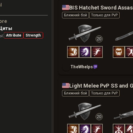
l
🇺🇸
BIS Hatchet Sword Assas
Ближний бой
Только для PvP
ore
 Щиты
лы
:
Attribute
Strength
20
TheWhelps
🇺🇸
Light Melee PvP SS and 
Ближний бой
Только для PvP
20