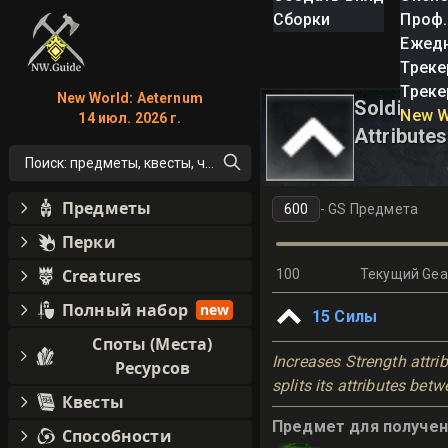
Сборки
Проф.
Ежед
Треке
Треке
New World: Aeternum
Soldier S
New W
14 июл. 2026 г.
Attributes
Поиск: предметы, квесты, что угодно!
Предметы
-
GS Предмета
Перки
Creatures
100
Текущий Gea
Полный набор
new
15
Силы
Споты (Места)
Increases Strength attri
Ресурсов
splits its attributes betw
Квесты
Предмет для получени
Способности