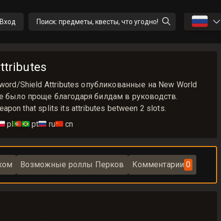
🇷🇺
Вход
Поиск: предметы, квесты, что угодно!
ttributes
word/Shield Attributes опубликованные на New World
не было проще благодаря билдам в руководств.
eapon that splits its attributes between 2 slots.
🇱
pl
🇵🇹🇧🇷
pt
🇷🇺
ru
🇨🇳
cn
ком
Возможные роллы Перков
Комментарии
0