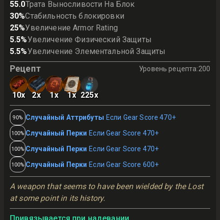
55.0
Трата Выносливости На Блок
30
%
Стабильность блокировки
25
%
Увеличение Armor Rating
5.5
%
Увеличение Физический Защиты
5.5
%
Увеличение Элементальной Защиты
Рецепт
Уровень рецепта
:
200
10
x
2
x
1
x
1
x
225
x
Случайный Аттрибуты
Если Gear Score 470+
90%
Случайный Перки
Если Gear Score 470+
100%
Случайный Перки
Если Gear Score 470+
100%
Случайный Перки
Если Gear Score 600+
100%
A weapon that seems to have been wielded by the Lost 
at some point in its history.
Привязывается при надевании