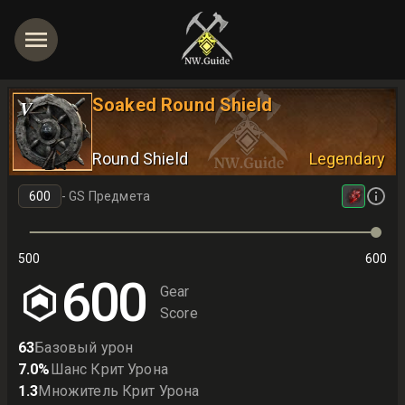
Soaked Round Shield
V
Round Shield
Legendary
-
GS Предмета
500
600
600
Gear
Score
63
Базовый урон
7.0
%
Шанс Крит Урона
1.3
Множитель Крит Урона