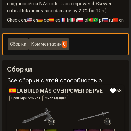
созданный на NWGuide. Gain empower if Skewer
critical hits, increasing damage by 20% for 10s.)
Check on:
🇺🇸
en
🇩🇪
de
🇪🇸
es
🇫🇷
fr
🇮🇹
it
🇵🇱
pl
🇵🇹🇧🇷
pt
🇷🇺
ru
🇨🇳
cn
Сборки
Комментарии
0
Сборки
Все сборки с этой способностью
🇪🇸
LA BUILD MÁS OVERPOWER DE PVE
68
Бруизер/Громила
Экспедиции
20
20