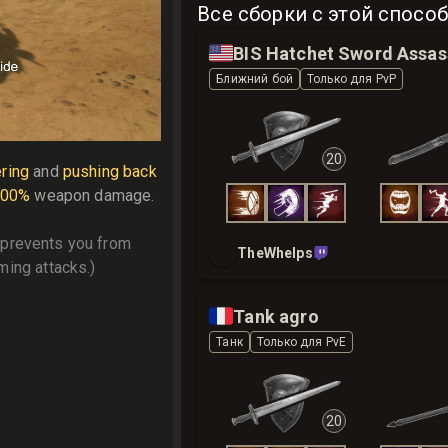
Все сборки с этой спосо
🇺🇸
BIS Hatchet Sword Assas
Ближний бой
Только для PvP
20
ring
 and 
pushing back
100%
 weapon damage.

t prevents you from 
TheWhelps
ming attacks.)
🇫🇷
Tank agro
Танк
Только для PvE
20