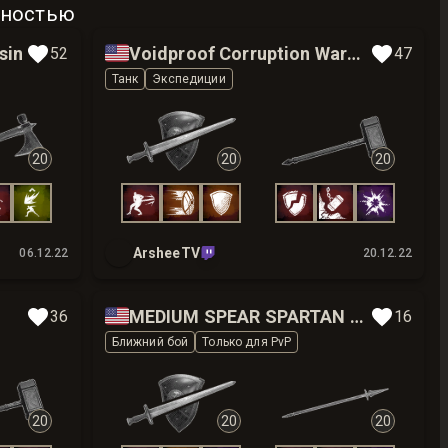
бностью
🇺🇸
sin
Voidproof Corruption Ward Set for Eternal Mutation LvL 10
52
47
Танк
Экспедиции
20
20
20
ArsheeTV
06.12.22
20.12.22
🇺🇸
MEDIUM SPEAR SPARTAN BUILD
36
16
Ближний бой
Только для PvP
20
20
20