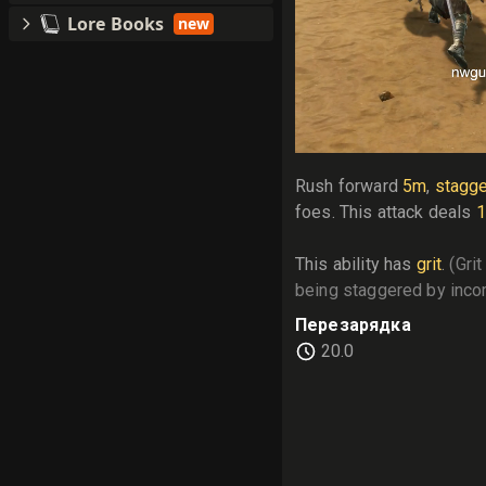
Lore Books
new
Rush forward 
5m
, 
stagge
foes. This attack deals 
This ability has 
grit
. 
(Gri
being staggered by inco
Перезарядка
20.0