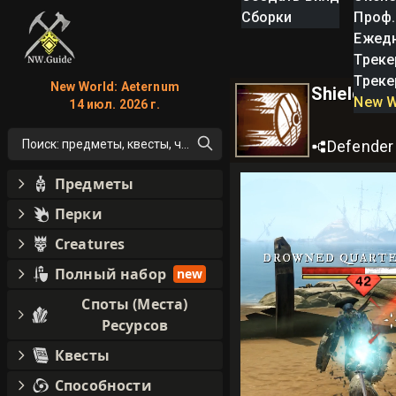
Сборки
Проф.
Ежед
Треке
Треке
New World: Aeternum
Shield Ru
New W
14 июл. 2026 г.
Поиск: предметы, квесты, что угодно!
Defender
Предметы
Перки
Creatures
Полный набор
new
Споты (Места)
Ресурсов
Квесты
Способности