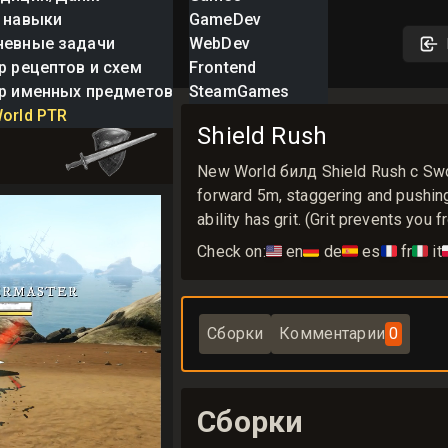
 навыки
GameDev
невные задачи
WebDev
р рецептов и схем
Frontend
р именных предметов
SteamGames
sh
orld PTR
Shield Rush
New World билд Shield Rush с Swo
forward 5m, staggering and pushin
ability has grit. (Grit prevents you
Check on:
🇺🇸
en
🇩🇪
de
🇪🇸
es
🇫🇷
fr
🇮🇹
it

Сборки
Комментарии
0
Сборки