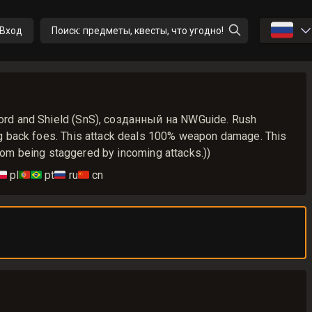
🇷🇺
Вход
Поиск: предметы, квесты, что угодно!
rd and Shield (SnS), созданный на NWGuide. Rush
g back foes. This attack deals 100% weapon damage. This
 from being staggered by incoming attacks.))
🇱
pl
🇵🇹🇧🇷
pt
🇷🇺
ru
🇨🇳
cn