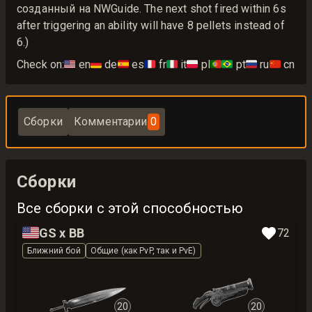
созданный на NWGuide. The next shot fired within 6s
after triggering an ability will have 8 pellets instead of
6.)
Check on:
🇺🇸
en
🇩🇪
de
🇪🇸
es
🇫🇷
fr
🇮🇹
it
🇵🇱
pl
🇵🇹🇧🇷
pt
🇷🇺
ru
🇨🇳
cn
Сборки
Комментарии
0
Сборки
Все сборки с этой способностью
🇺🇸
GS x BB
72
Ближний бой
Общие (как PvP, так и PvE)
20
20