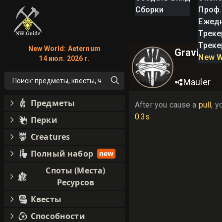
Сборки
Проф.
Ежед
Треке
Треке
New World: Aeternum
Gravity
New W
14 июл. 2026 г.
Поиск: предметы, квесты, что угодно!
Mauler
Предметы
After you cause a 
pull
, y
0.3s
.
Перки
Creatures
Полный набор
new
Споты (Места)
Ресурсов
Квесты
Способности