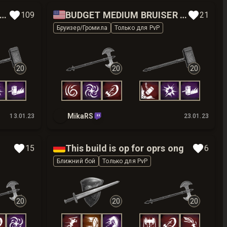
🇺🇸
IUM BRUISER BIS BUILD BY MIKARS
BUDGET MEDIUM BRUISER BUILD BY MIKA
109
21
Бруизер/Громила
Только для PvP
20
20
20
MikaRS
13.01.23
23.01.23
🇩🇪
This build is op for oprs ong
15
6
Ближний бой
Только для PvP
20
20
20