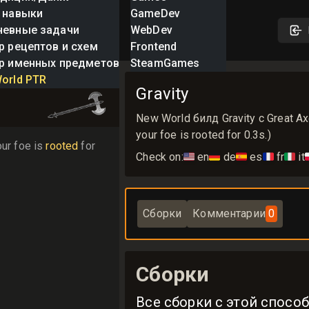
 навыки
GameDev
невные задачи
WebDev
р рецептов и схем
Frontend
р именных предметов
SteamGames
orld PTR
Gravity
New World билд Gravity с Great Ax
your foe is rooted for 0.3s.)
our foe is 
rooted
 for 
Check on:
🇺🇸
en
🇩🇪
de
🇪🇸
es
🇫🇷
fr
🇮🇹
it

Сборки
Комментарии
0
Сборки
Все сборки с этой спосо