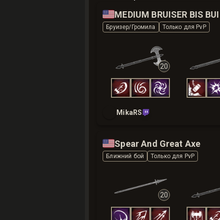
🇺🇸
MED
Бруизер/Громила
Только для PvP
20
MikaRS
🇺🇸
Spear And Great Axe
Ближний бой
Только для PvP
20