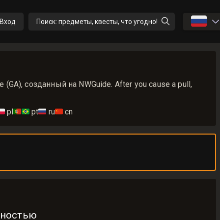
🇷🇺
Вход
Поиск: предметы, квесты, что угодно!
e (GA), созданный на NWGuide. After you cause a pull,
🇱
pl
🇵🇹🇧🇷
pt
🇷🇺
ru
🇨🇳
cn
бностью