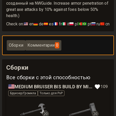
созданный на NWGuide. Increase armor penetration of
great axe attacks by 10% against foes below 50%
health.)
Check on:
🇺🇸
en
🇩🇪
de
🇪🇸
es
🇫🇷
fr
🇮🇹
it
🇵🇱
pl
🇵🇹🇧🇷
pt
🇷🇺
ru
🇨🇳
cn
Сборки
Комментарии
0
Сборки
Все сборки с этой способностью
🇺🇸
MEDIUM BRUISER BIS BUILD BY MIKARS
109
Бруизер/Громила
Только для PvP
20
20