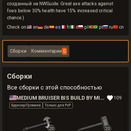
созданный на NWGuide. Great axe attacks against
foes below 30% health have 15% increased critical
chance.)
Check on:
🇺🇸
en
🇩🇪
de
🇪🇸
es
🇫🇷
fr
🇮🇹
it
🇵🇱
pl
🇵🇹🇧🇷
pt
🇷🇺
ru
🇨🇳
cn
Сборки
Комментарии
0
Сборки
Все сборки с этой способностью
🇺🇸
MEDIUM BRUISER BIS BUILD BY MIKARS
109
Бруизер/Громила
Только для PvP
20
20