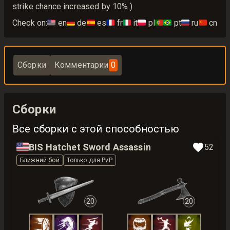
strike chance increased by 10%.)
Check on:
🇺🇸
en
🇩🇪
de
🇪🇸
es
🇫🇷
fr
🇮🇹
it
🇵🇱
pl
🇵🇹🇧🇷
pt
🇷🇺
ru
🇨🇳
cn
Сборки
Комментарии
0
Сборки
Все сборки с этой способностью
🇺🇸
BIS Hatchet Sword Assassin
52
Ближний бой
Только для PvP
20
20