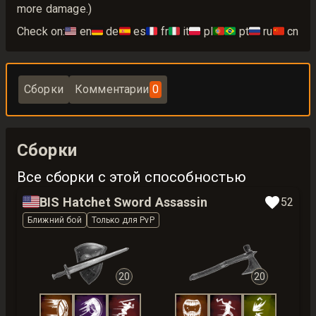
more damage.)
Check on:
🇺🇸
en
🇩🇪
de
🇪🇸
es
🇫🇷
fr
🇮🇹
it
🇵🇱
pl
🇵🇹🇧🇷
pt
🇷🇺
ru
🇨🇳
cn
Сборки
Комментарии
0
Сборки
Все сборки с этой способностью
🇺🇸
BIS Hatchet Sword Assassin
52
Ближний бой
Только для PvP
20
20