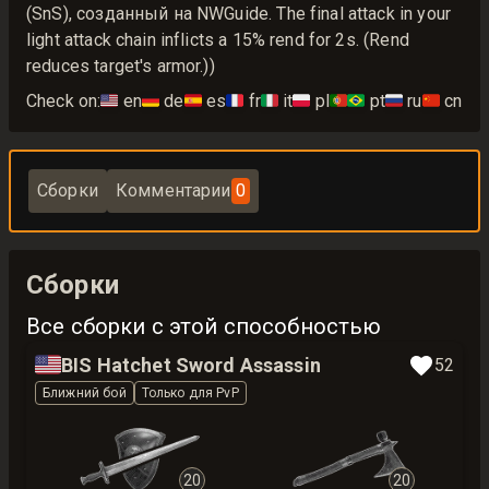
(SnS), созданный на NWGuide. The final attack in your
light attack chain inflicts a 15% rend for 2s. (Rend
reduces target's armor.))
Check on:
🇺🇸
en
🇩🇪
de
🇪🇸
es
🇫🇷
fr
🇮🇹
it
🇵🇱
pl
🇵🇹🇧🇷
pt
🇷🇺
ru
🇨🇳
cn
Сборки
Комментарии
0
Сборки
Все сборки с этой способностью
🇺🇸
BIS Hatchet Sword Assassin
52
Ближний бой
Только для PvP
20
20