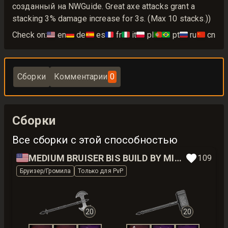
созданный на NWGuide. Great axe attacks grant a
stacking 3% damage increase for 3s. (Max 10 stacks.))
Check on:
🇺🇸
en
🇩🇪
de
🇪🇸
es
🇫🇷
fr
🇮🇹
it
🇵🇱
pl
🇵🇹🇧🇷
pt
🇷🇺
ru
🇨🇳
cn
Сборки
Комментарии
0
Сборки
Все сборки с этой способностью
🇺🇸
MEDIUM BRUISER BIS BUILD BY MIKARS
109
Бруизер/Громила
Только для PvP
20
20