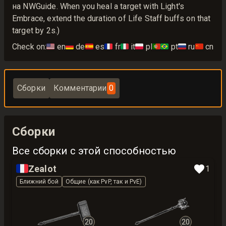
на NWGuide. When you heal a target with Light's
Embrace, extend the duration of Life Staff buffs on that
target by 2s.)
Check on:
🇺🇸
en
🇩🇪
de
🇪🇸
es
🇫🇷
fr
🇮🇹
it
🇵🇱
pl
🇵🇹🇧🇷
pt
🇷🇺
ru
🇨🇳
cn
Сборки
Комментарии
0
Сборки
Все сборки с этой способностью
🇫🇷
Zealot
1
Ближний бой
Общие (как PvP, так и PvE)
20
20