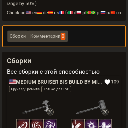
range by 50%.)
Check on:
🇺🇸
en
🇩🇪
de
🇪🇸
es
🇫🇷
fr
🇮🇹
it
🇵🇱
pl
🇵🇹🇧🇷
pt
🇷🇺
ru
🇨🇳
cn
Сборки
Комментарии
0
Сборки
Все сборки с этой способностью
🇺🇸
MEDIUM BRUISER BIS BUILD BY MIKARS
109
Бруизер/Громила
Только для PvP
20
20