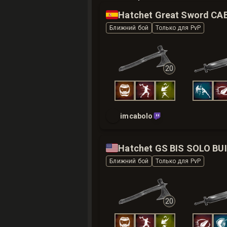
🇪🇸
Ближний бой
Только для PvP
20
imcabolo
🇺🇸
Hatchet GS BIS SOLO BU
Ближний бой
Только для PvP
20