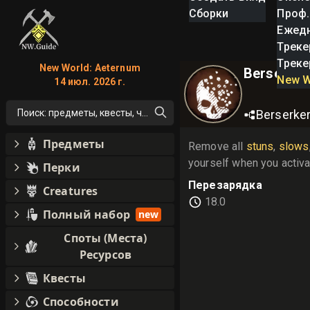
Сборки
Проф.
Ежед
Треке
Треке
New World: Aeternum
Berserkin
New W
14 июл. 2026 г.
Поиск: предметы, квесты, что угодно!
Berserke
Предметы
Remove all 
stuns
, 
slows
yourself when you activa
Перки
Перезарядка
Creatures
18.0
Полный набор
new
Споты (Места)
Ресурсов
Квесты
Способности