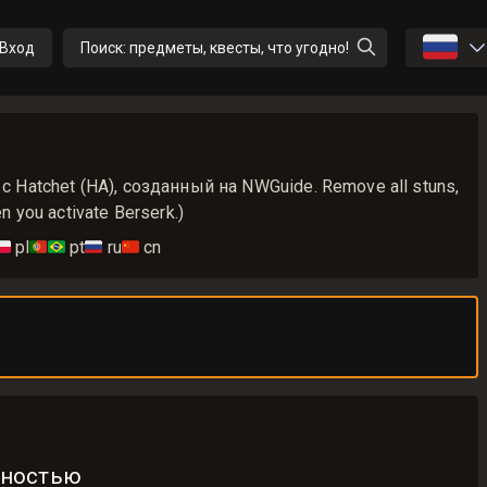
🇷🇺
Вход
Поиск: предметы, квесты, что угодно!
с Hatchet (HA), созданный на NWGuide. Remove all stuns,
n you activate Berserk.)
🇱
pl
🇵🇹🇧🇷
pt
🇷🇺
ru
🇨🇳
cn
бностью