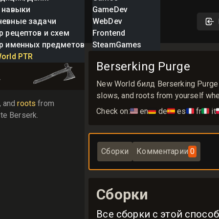
 навыки
GameDev
невные задачи
WebDev
р рецептов и схем
Frontend
р именных предметов
SteamGames
g Purge
orld PTR
Berserking Purge
r
New World билд Berserking Purge 
slows, and roots from yourself whe
, and 
roots
 from 
Check on:
🇺🇸
en
🇩🇪
de
🇪🇸
es
🇫🇷
fr
🇮🇹
it

te Berserk.
Сборки
Комментарии
0
Сборки
Все сборки с этой спосо