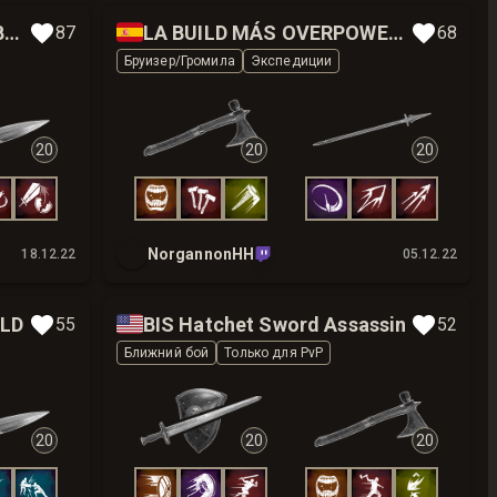
🇪🇸
Hatchet Great Sword CABOLOGOD
LA BUILD MÁS OVERPOWER DE PVE
87
68
Бруизер/Громила
Экспедиции
20
20
20
NorgannonHH
18.12.22
05.12.22
🇺🇸
ILD
BIS Hatchet Sword Assassin
55
52
Ближний бой
Только для PvP
20
20
20