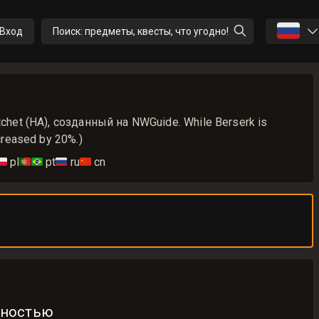
🇷🇺
Вход
Поиск: предметы, квесты, что угодно!
chet (HA), созданный на NWGuide. While Berserk is
creased by 20%.)
🇱
pl
🇵🇹🇧🇷
pt
🇷🇺
ru
🇨🇳
cn
бностью