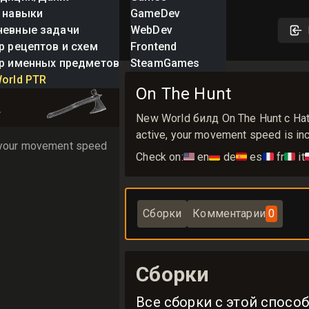
 навыки
GameDev
невные задачи
WebDev
р рецептов и схем
Frontend
р именных предметов
SteamGames
nt
orld PTR
On The Hunt
r
New World билд On The Hunt с Hat
active, your movement speed is in
, your movement speed 
Check on:
🇺🇸
en
🇩🇪
de
🇪🇸
es
🇫🇷
fr
🇮🇹
it

Сборки
Комментарии
0
Сборки
Все сборки с этой спосо