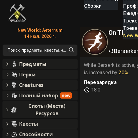
Сборки
Проф.
Ежед
Треке
Треке
New World: Aeternum
On The Hu
New W
14 июл. 2026 г.
Поиск: предметы, квесты, что угодно!
Berserke
Предметы
While Berserk is active
is increased by 
20%
.
Перки
Перезарядка
Creatures
18.0
Полный набор
new
Споты (Места)
Ресурсов
Квесты
Способности