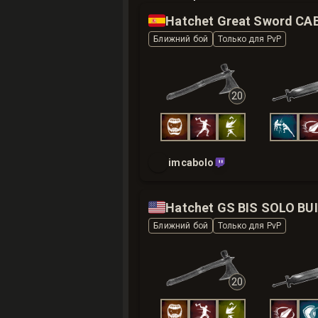
🇪🇸
Ближний бой
Только для PvP
20
imcabolo
🇺🇸
Hatchet GS BIS SOLO BU
Ближний бой
Только для PvP
20