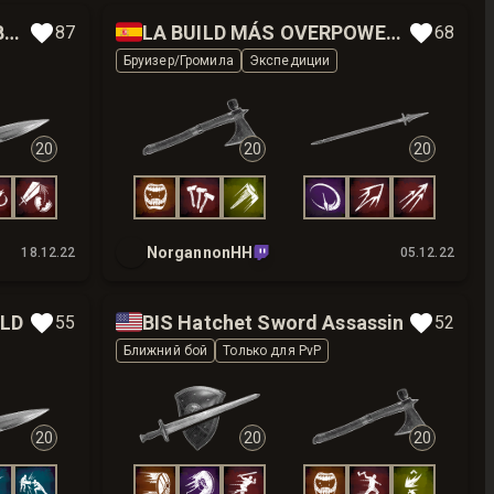
🇪🇸
Hatchet Great Sword CABOLOGOD
LA BUILD MÁS OVERPOWER DE PVE
87
68
Бруизер/Громила
Экспедиции
20
20
20
NorgannonHH
18.12.22
05.12.22
🇺🇸
ILD
BIS Hatchet Sword Assassin
55
52
Ближний бой
Только для PvP
20
20
20