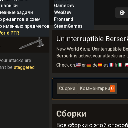
 навыки
GameDev
невные задачи
WebDev
р рецептов и схем
Frontend
р именных предметов
SteamGames
tible Berserk
orld PTR
Uninterruptible Berser
r
New World билд Uninterruptible B
Berserk is active, your attacks are 
While Berserk is active, your attacks are 
Check on:
🇺🇸
en
🇩🇪
de
🇪🇸
es
🇫🇷
fr
🇮🇹
it

an't be 
staggered
.
Сборки
Комментарии
0
Сборки
Все сборки с этой спосо