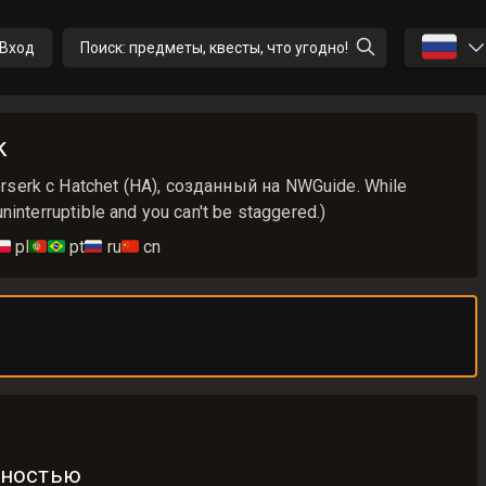
🇷🇺
Вход
Поиск: предметы, квесты, что угодно!
k
erserk с Hatchet (HA), созданный на NWGuide. While
uninterruptible and you can't be staggered.)
🇱
pl
🇵🇹🇧🇷
pt
🇷🇺
ru
🇨🇳
cn
бностью