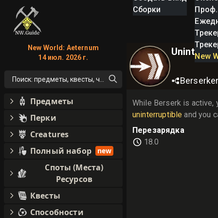
Сборки
Проф.
Ежед
Треке
Треке
New World: Aeternum
Uninterrup
New W
14 июл. 2026 г.
Поиск: предметы, квесты, что угодно!
Berserke
Предметы
uninterruptible
 and you c
Перки
Перезарядка
Creatures
18.0
Полный набор
new
Споты (Места)
Ресурсов
Квесты
Способности