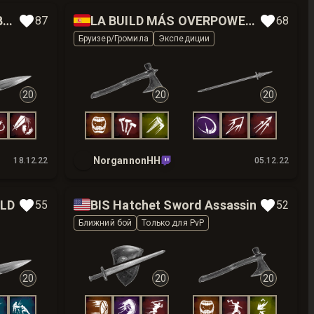
🇪🇸
Hatchet Great Sword CABOLOGOD
LA BUILD MÁS OVERPOWER DE PVE
87
68
Бруизер/Громила
Экспедиции
20
20
20
NorgannonHH
18.12.22
05.12.22
🇺🇸
ILD
BIS Hatchet Sword Assassin
55
52
Ближний бой
Только для PvP
20
20
20