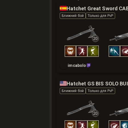
🇪🇸
Ближний бой
Только для PvP
20
imcabolo
🇺🇸
Hatchet GS BIS SOLO BU
Ближний бой
Только для PvP
20